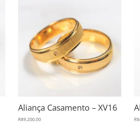
1
Aliança Casamento – XV16
A
R$
9.200,00
R$