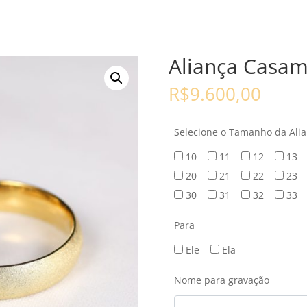
Aliança Casam
R$
9.600,00
Selecione o Tamanho da Ali
10
11
12
13
20
21
22
23
30
31
32
33
Para
Ele
Ela
Nome para gravação