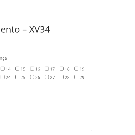
ento – XV34
ança
14
15
16
17
18
19
24
25
26
27
28
29