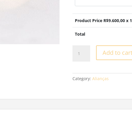
Product Price R$
9.600,00
x 1
Total
Aliança
Add to car
Casamento
-
XV34
quantity
Category:
Alianças